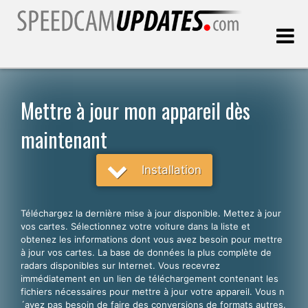
Dernière mise à jour:
06.08.2026
Mettre à jour mon appareil dès
maintenant
Clients
Installation
CHOISISSEZ VOTRE LANGUE
Français
Téléchargez la dernière mise à jour disponible. Mettez à jour
English
vos cartes. Sélectionnez votre voiture dans la liste et
obtenez les informations dont vous avez besoin pour mettre
Español
à jour vos cartes. La base de données la plus complète de
radars disponibles sur Internet. Vous recevrez
Português
immédiatement en un lien de téléchargement contenant les
fichiers nécessaires pour mettre à jour votre appareil. Vous n
Deutsch
´avez pas besoin de faire des conversions de formats autres.