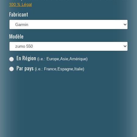
100 % Légal
Italiano
Fabricant
Polski
Nederlands
Modèle
Dansk
En Région
(i.e.: Europe,Asie,Amérique)
Par pays
(i.e.: France,Espagne,Italie)