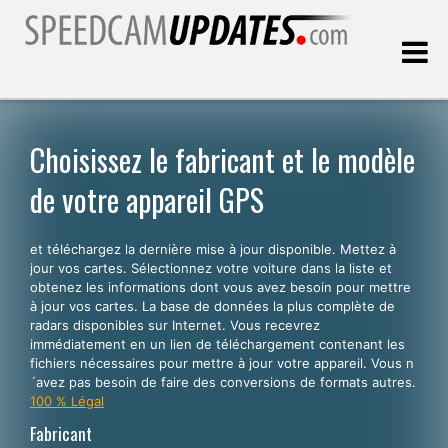
Dernière mise à jour:
07.08.2026
Choisissez le fabricant et le modèle
de votre appareil GPS
Clients
et téléchargez la dernière mise à jour disponible. Mettez à
CHOISISSEZ VOTRE LANGUE
jour vos cartes. Sélectionnez votre voiture dans la liste et
obtenez les informations dont vous avez besoin pour mettre
Français
à jour vos cartes. La base de données la plus complète de
radars disponibles sur Internet. Vous recevrez
English
immédiatement en un lien de téléchargement contenant les
fichiers nécessaires pour mettre à jour votre appareil. Vous n
Español
´avez pas besoin de faire des conversions de formats autres.
Português
100 % Légal
Fabricant
Deutsch