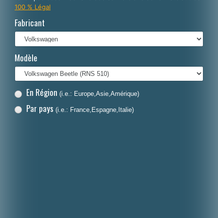
100 % Légal
Italiano
Fabricant
Polski
Nederlands
Modèle
Dansk
En Région
(i.e.: Europe,Asie,Amérique)
Par pays
(i.e.: France,Espagne,Italie)