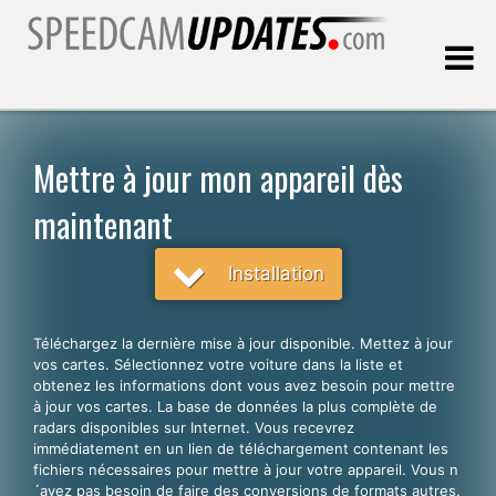
Dernière mise à jour:
06.08.2026
Mettre à jour mon appareil dès
maintenant
Clients
Installation
CHOISISSEZ VOTRE LANGUE
Français
Téléchargez la dernière mise à jour disponible. Mettez à jour
English
vos cartes. Sélectionnez votre voiture dans la liste et
obtenez les informations dont vous avez besoin pour mettre
Español
à jour vos cartes. La base de données la plus complète de
radars disponibles sur Internet. Vous recevrez
Português
immédiatement en un lien de téléchargement contenant les
fichiers nécessaires pour mettre à jour votre appareil. Vous n
Deutsch
´avez pas besoin de faire des conversions de formats autres.