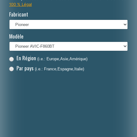
100 % Légal
Italiano
Fabricant
Polski
Nederlands
Modèle
Dansk
En Région
(i.e.: Europe,Asie,Amérique)
Par pays
(i.e.: France,Espagne,Italie)