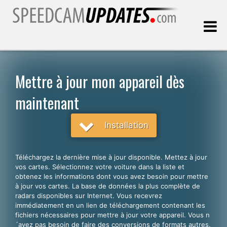
Dernière mise à jour:
07.08.2026
Mettre à jour mon appareil dès
maintenant
Clients
Installation
CHOISISSEZ VOTRE LANGUE
Français
Téléchargez la dernière mise à jour disponible. Mettez à jour
English
vos cartes. Sélectionnez votre voiture dans la liste et
obtenez les informations dont vous avez besoin pour mettre
Español
à jour vos cartes. La base de données la plus complète de
radars disponibles sur Internet. Vous recevrez
Português
immédiatement en un lien de téléchargement contenant les
fichiers nécessaires pour mettre à jour votre appareil. Vous n
Deutsch
´avez pas besoin de faire des conversions de formats autres.