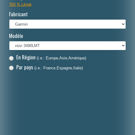
100 % Légal
Italiano
Fabricant
Polski
Nederlands
Modèle
Dansk
En Région
(i.e.: Europe,Asie,Amérique)
Par pays
(i.e.: France,Espagne,Italie)