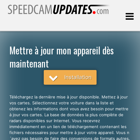
Dernière mise à jour:
07.08.2026
Mettre à jour mon appareil dès
maintenant
Clients
Installation
CHOISISSEZ VOTRE LANGUE
Français
Téléchargez la dernière mise à jour disponible. Mettez à jour
English
vos cartes. Sélectionnez votre voiture dans la liste et
obtenez les informations dont vous avez besoin pour mettre
Español
à jour vos cartes. La base de données la plus complète de
radars disponibles sur Internet. Vous recevrez
Português
immédiatement en un lien de téléchargement contenant les
fichiers nécessaires pour mettre à jour votre appareil. Vous n
Deutsch
´avez pas besoin de faire des conversions de formats autres.