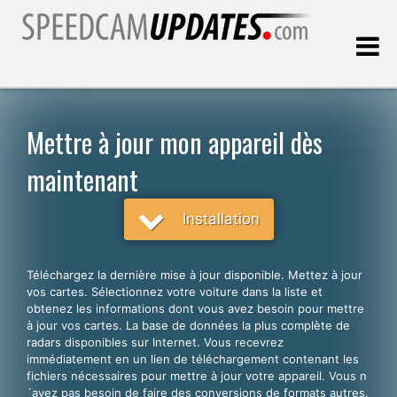
Dernière mise à jour:
07.08.2026
Mettre à jour mon appareil dès
maintenant
Clients
Installation
CHOISISSEZ VOTRE LANGUE
Français
Téléchargez la dernière mise à jour disponible. Mettez à jour
English
vos cartes. Sélectionnez votre voiture dans la liste et
obtenez les informations dont vous avez besoin pour mettre
Español
à jour vos cartes. La base de données la plus complète de
radars disponibles sur Internet. Vous recevrez
Português
immédiatement en un lien de téléchargement contenant les
fichiers nécessaires pour mettre à jour votre appareil. Vous n
Deutsch
´avez pas besoin de faire des conversions de formats autres.