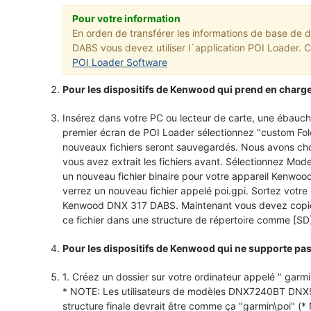
Pour votre information
En orden de transférer les informations de base de
DABS vous devez utiliser l´application POI Loader. Cli
POI Loader Software
Pour les dispositifs de Kenwood qui prend en charge 
Insérez dans votre PC ou lecteur de carte, une ébauc
premier écran de POI Loader sélectionnez "custom Fold
nouveaux fichiers seront sauvegardés. Nous avons choi
vous avez extrait les fichiers avant. Sélectionnez Mod
un nouveau fichier binaire pour votre appareil Kenwo
verrez un nouveau fichier appelé poi.gpi. Sortez votre
Kenwood DNX 317 DABS. Maintenant vous devez copier c
ce fichier dans une structure de répertoire comme [SD]:
Pour les dispositifs de Kenwood qui ne supporte pas 
1. Créez un dossier sur votre ordinateur appelé " garmi
* NOTE: Les utilisateurs de modèles DNX7240BT DNX92
structure finale devrait être comme ça "garmin\poi" (*