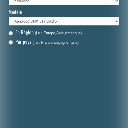
Modèle
En Région
(i.e.: Europe,Asie,Amérique)
Par pays
(i.e.: France,Espagne,Italie)