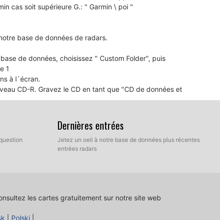
n cas soit supérieure G.: " Garmin \ poi "
 notre base de données de radars.
de base de données, choisissez " Custom Folder", puis
e 1
ns à l´écran.
ouveau CD-R. Gravez le CD en tant que "CD de données et
s à jour automatiquement.
Dernières entrées
question
Jetez un oeil à notre base de données plus récentes
ous approchez d´un radar automatique, cela signifie
entrées radars
 et peut-être de votre logiciel de navigation doit être
nsultez les cartes gratuitement sur notre site web
sk
|
Polski
|