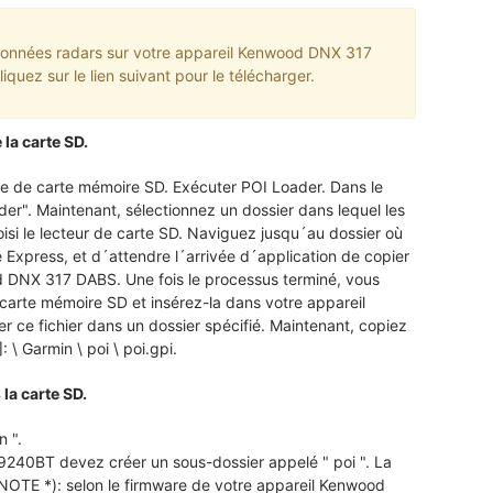
 données radars sur votre appareil Kenwood DNX 317
quez sur le lien suivant pour le télécharger.
la carte SD.
he de carte mémoire SD. Exécuter POI Loader. Dans le
er". Maintenant, sélectionnez un dossier dans lequel les
si le lecteur de carte SD. Naviguez jusqu´au dossier où
e Express, et d´attendre l´arrivée d´application de copier
od DNX 317 DABS. Une fois le processus terminé, vous
 carte mémoire SD et insérez-la dans votre appareil
e fichier dans un dossier spécifié. Maintenant, copiez
 \ Garmin \ poi \ poi.gpi.
la carte SD.
n ".
40BT devez créer un sous-dossier appelé " poi ". La
 NOTE *): selon le firmware de votre appareil Kenwood