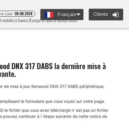
se à jour:
09.08.2026
Clients
Français
mobiles à travers l'Europe et dans le monde entier.
ood DNX 317 DABS
la dernière mise à
ivante.
ier de mise à jour Kenwood DNX 317 DABS périphérique,
remplissant le formulaire que vous voyez sur cette page.
i le fichier que vous avez téléchargé n´est pas un fichier
ous pouvez continuer à l´étape suivante de cette notice de