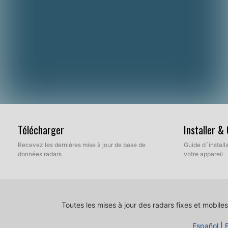
Télécharger
Installer &
Recevez les dernières mise à jour de base de
Guide d´installa
données radars
votre appareil
Toutes les mises à jour des radars fixes et mobiles
Español
|