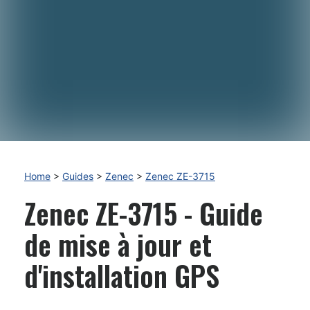
Home
>
Guides
>
Zenec
>
Zenec ZE-3715
Zenec ZE-3715 - Guide
de mise à jour et
d'installation GPS