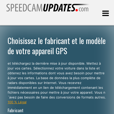
Dernière mise à jour:
07.08.2026
Choisissez le fabricant et le modèle
de votre appareil GPS
Clients
et téléchargez la dernière mise à jour disponible. Mettez à
CHOISISSEZ VOTRE LANGUE
jour vos cartes. Sélectionnez votre voiture dans la liste et
obtenez les informations dont vous avez besoin pour mettre
Français
à jour vos cartes. La base de données la plus complète de
radars disponibles sur Internet. Vous recevrez
English
immédiatement en un lien de téléchargement contenant les
fichiers nécessaires pour mettre à jour votre appareil. Vous n
Español
´avez pas besoin de faire des conversions de formats autres.
Português
100 % Légal
Fabricant
Deutsch