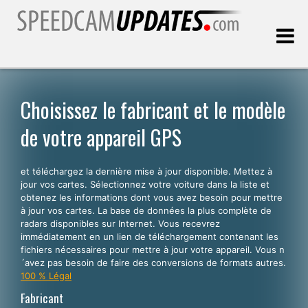
Dernière mise à jour:
09.08.2026
Choisissez le fabricant et le modèle
de votre appareil GPS
Clients
et téléchargez la dernière mise à jour disponible. Mettez à
CHOISISSEZ VOTRE LANGUE
jour vos cartes. Sélectionnez votre voiture dans la liste et
obtenez les informations dont vous avez besoin pour mettre
Français
à jour vos cartes. La base de données la plus complète de
radars disponibles sur Internet. Vous recevrez
English
immédiatement en un lien de téléchargement contenant les
fichiers nécessaires pour mettre à jour votre appareil. Vous n
Español
´avez pas besoin de faire des conversions de formats autres.
Português
100 % Légal
Fabricant
Deutsch