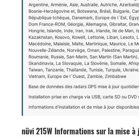
Argentine, Arménie, Asie, Australie, Autriche, Azerbaïdja
Bosnie-Herzégovine et, Botswana, Brésil, Bulgarie, Can
République tchèque, Danemark, Europe de l´Est, Égypte
Dom France-ROM, Géorgie, Allemagne, Gibraltar, Gra
Hongrie, Islande, Inde, Iran, Irak, Irlande, Ile de Man, I
Kazakhstan, Kosovo, Koweit, Lettonie, Liban, Lesoto, 
Macédoine, Malaisie, Malte, Martinique, Maurice, Le 
Nouvelle-Zélande, Norvège, Oman, Palestine, Paraguay
Roumanie, Russie, San-Marin, San Martin (San Martin), 
Skandinavia, La Slovaquie, La Slovénie, Somalie, Afri
Taiwan, Tanzanie, Thaïlande, Tunisie, Turquie, Ukrain
Vietnam, Europe de l´Ouest, Zambie, Zimbabwe
Base de données des radars GPS mise à jour quotidie
Installation prise en charge via USB, carte SD ou DVD 
Informations d'installation et de mise à jour disponibl
nüvi 215W Informations sur la mise à 