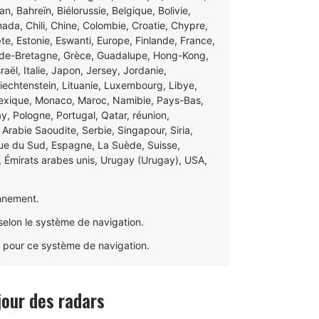
n, Bahreïn, Biélorussie, Belgique, Bolivie,
ada, Chili, Chine, Colombie, Croatie, Chypre,
, Estonie, Eswanti, Europe, Finlande, France,
nde-Bretagne, Grèce, Guadalupe, Hong-Kong,
sraël, Italie, Japon, Jersey, Jordanie,
Liechtenstein, Lituanie, Luxembourg, Libye,
Mexique, Monaco, Maroc, Namibie, Pays-Bas,
, Pologne, Portugal, Qatar, réunion,
Arabie Saoudite, Serbie, Singapour, Siria,
que du Sud, Espagne, La Suède, Suisse,
e, Émirats arabes unis, Urugay (Urugay), USA,
nnement.
selon le système de navigation.
es pour ce système de navigation.
jour des radars