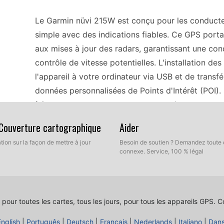
Le Garmin nüvi 215W est conçu pour les conducte
simple avec des indications fiables. Ce GPS porta
aux mises à jour des radars, garantissant une con
contrôle de vitesse potentielles. L'installation des
l'appareil à votre ordinateur via USB et de transfé
données personnalisées de Points d'Intérêt (POI).
à jour sans tracas, vous permettant de rester con
emplacements des radars à travers l'Europe.
 Couverture cartographique
Aider
tion sur la façon de mettre à jour
Besoin de soutien ? Demandez toute 
Pour les amateurs de voyage, le Garmin nüvi 215W
connexe. Service, 100 % légal
design portable le rend facile à emporter lors de 
navigation essentielle au tournant sans besoin de 
télécharger régulièrement des mises à jour des r
 pour toutes les cartes, tous les jours, pour tous les appareils GPS.
Co
dans des territoires inconnus. Cet appareil GPS c
English
|
Português
plans de voyage sur la bonne voie, en vous assuran
|
Deutsch
|
Français
|
Nederlands
|
Italiano
|
Dan