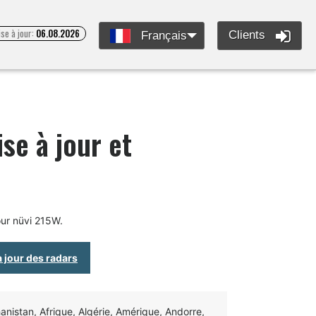
se à jour:
06.08.2026
Clients
Français
se à jour et
our nüvi 215W.
à jour des radars
nistan, Afrique, Algérie, Amérique, Andorre,