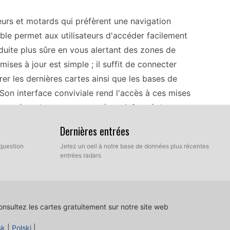
urs et motards qui préfèrent une navigation
ble permet aux utilisateurs d'accéder facilement
duite plus sûre en vous alertant des zones de
 mises à jour est simple ; il suffit de connecter
rer les dernières cartes ainsi que les bases de
 Son interface conviviale rend l'accès à ces mises
centré sur la route tout en étant informé des
Dernières entrées
question
Jetez un oeil à notre base de données plus récentes
 est un compagnon fiable sur la route. Son
entrées radars
vos road trips à travers l'Europe, offrant une
signal mobile. Grâce à la possibilité de
adars, vous pouvez naviguer en toute confiance
nsultez les cartes gratuitement sur notre site web
lassique offre une manière simple de garder vos
t d'avoir les informations les plus récentes sur
sk
|
Polski
|