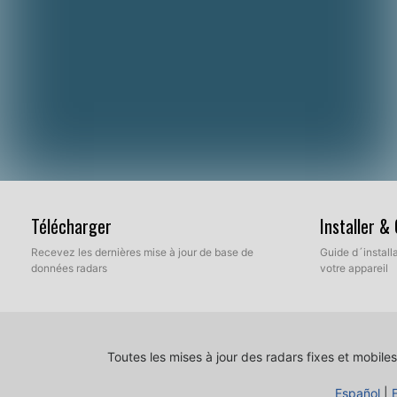
Télécharger
Installer &
Recevez les dernières mise à jour de base de
Guide d´installa
données radars
votre appareil
Toutes les mises à jour des radars fixes et mobiles
Español
|