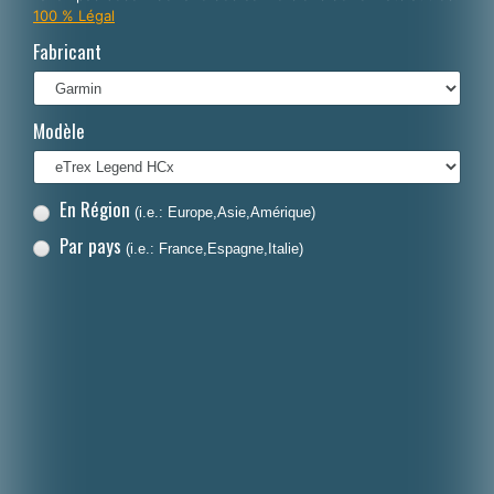
100 % Légal
Italiano
Fabricant
Polski
Nederlands
Modèle
Dansk
En Région
(i.e.: Europe,Asie,Amérique)
Par pays
(i.e.: France,Espagne,Italie)