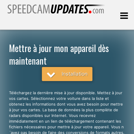
Dernière mise à jour:
09.08.2026
Mettre à jour mon appareil dès
maintenant
Clients
Installation
CHOISISSEZ VOTRE LANGUE
Français
Téléchargez la dernière mise à jour disponible. Mettez à jour
English
vos cartes. Sélectionnez votre voiture dans la liste et
obtenez les informations dont vous avez besoin pour mettre
Español
à jour vos cartes. La base de données la plus complète de
radars disponibles sur Internet. Vous recevrez
Português
immédiatement en un lien de téléchargement contenant les
fichiers nécessaires pour mettre à jour votre appareil. Vous n
Deutsch
´avez pas besoin de faire des conversions de formats autres.