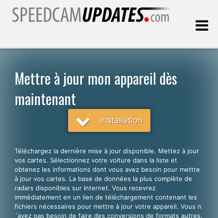
Dernière mise à jour:
06.08.2026
Mettre à jour mon appareil dès
maintenant
Clients
Installation
CHOISISSEZ VOTRE LANGUE
Français
Téléchargez la dernière mise à jour disponible. Mettez à jour
English
vos cartes. Sélectionnez votre voiture dans la liste et
obtenez les informations dont vous avez besoin pour mettre
Español
à jour vos cartes. La base de données la plus complète de
radars disponibles sur Internet. Vous recevrez
Português
immédiatement en un lien de téléchargement contenant les
fichiers nécessaires pour mettre à jour votre appareil. Vous n
Deutsch
´avez pas besoin de faire des conversions de formats autres.