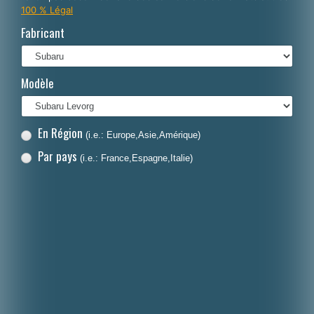
100 % Légal
Italiano
Fabricant
Polski
Nederlands
Modèle
Dansk
En Région
(i.e.: Europe,Asie,Amérique)
Par pays
(i.e.: France,Espagne,Italie)