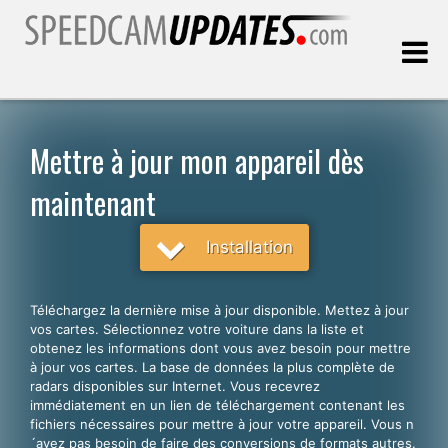
Dernière mise à jour:
09.08.2026
Mettre à jour mon appareil dès
maintenant
Clients
Installation
CHOISISSEZ VOTRE LANGUE
Français
Téléchargez la dernière mise à jour disponible. Mettez à jour
English
vos cartes. Sélectionnez votre voiture dans la liste et
obtenez les informations dont vous avez besoin pour mettre
Español
à jour vos cartes. La base de données la plus complète de
radars disponibles sur Internet. Vous recevrez
Português
immédiatement en un lien de téléchargement contenant les
fichiers nécessaires pour mettre à jour votre appareil. Vous n
Deutsch
´avez pas besoin de faire des conversions de formats autres.