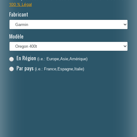
100 % Légal
Italiano
Fabricant
Polski
Nederlands
Modèle
Dansk
En Région
(i.e.: Europe,Asie,Amérique)
Par pays
(i.e.: France,Espagne,Italie)