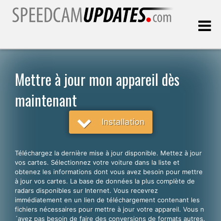
Dernière mise à jour:
10.08.2026
Mettre à jour mon appareil dès
maintenant
Clients
Installation
CHOISISSEZ VOTRE LANGUE
Français
Téléchargez la dernière mise à jour disponible. Mettez à jour
English
vos cartes. Sélectionnez votre voiture dans la liste et
obtenez les informations dont vous avez besoin pour mettre
Español
à jour vos cartes. La base de données la plus complète de
radars disponibles sur Internet. Vous recevrez
Português
immédiatement en un lien de téléchargement contenant les
fichiers nécessaires pour mettre à jour votre appareil. Vous n
Deutsch
´avez pas besoin de faire des conversions de formats autres.