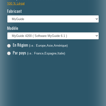
100 % Légal
Italiano
Fabricant
Polski
Nederlands
Modèle
Dansk
En Région
(i.e.: Europe,Asie,Amérique)
Par pays
(i.e.: France,Espagne,Italie)