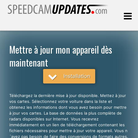
Dernière mise à jour:
08.08.2026
Mettre à jour mon appareil dès
maintenant
Clients
Installation
CHOISISSEZ VOTRE LANGUE
Français
Téléchargez la dernière mise à jour disponible. Mettez à jour
English
vos cartes. Sélectionnez votre voiture dans la liste et
obtenez les informations dont vous avez besoin pour mettre
Español
à jour vos cartes. La base de données la plus complète de
radars disponibles sur Internet. Vous recevrez
Português
immédiatement en un lien de téléchargement contenant les
fichiers nécessaires pour mettre à jour votre appareil. Vous n
Deutsch
´avez pas besoin de faire des conversions de formats autres.