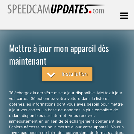
Dernière mise à jour:
07.08.2026
Mettre à jour mon appareil dès
maintenant
Clients
Installation
CHOISISSEZ VOTRE LANGUE
Français
Téléchargez la dernière mise à jour disponible. Mettez à jour
English
vos cartes. Sélectionnez votre voiture dans la liste et
obtenez les informations dont vous avez besoin pour mettre
Español
à jour vos cartes. La base de données la plus complète de
radars disponibles sur Internet. Vous recevrez
Português
immédiatement en un lien de téléchargement contenant les
fichiers nécessaires pour mettre à jour votre appareil. Vous n
Deutsch
´avez pas besoin de faire des conversions de formats autres.