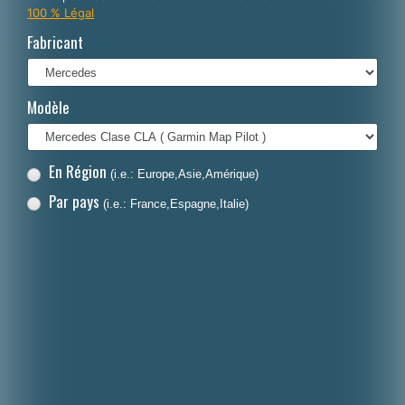
100 % Légal
Italiano
Fabricant
Polski
Nederlands
Modèle
Dansk
En Région
(i.e.: Europe,Asie,Amérique)
Par pays
(i.e.: France,Espagne,Italie)