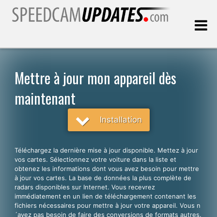
Dernière mise à jour:
06.08.2026
Mettre à jour mon appareil dès
maintenant
Clients
Installation
CHOISISSEZ VOTRE LANGUE
Français
Téléchargez la dernière mise à jour disponible. Mettez à jour
English
vos cartes. Sélectionnez votre voiture dans la liste et
obtenez les informations dont vous avez besoin pour mettre
Español
à jour vos cartes. La base de données la plus complète de
radars disponibles sur Internet. Vous recevrez
Português
immédiatement en un lien de téléchargement contenant les
fichiers nécessaires pour mettre à jour votre appareil. Vous n
Deutsch
´avez pas besoin de faire des conversions de formats autres.