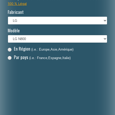
100 % Légal
Italiano
Fabricant
Polski
Nederlands
Modèle
Dansk
En Région
(i.e.: Europe,Asie,Amérique)
Par pays
(i.e.: France,Espagne,Italie)