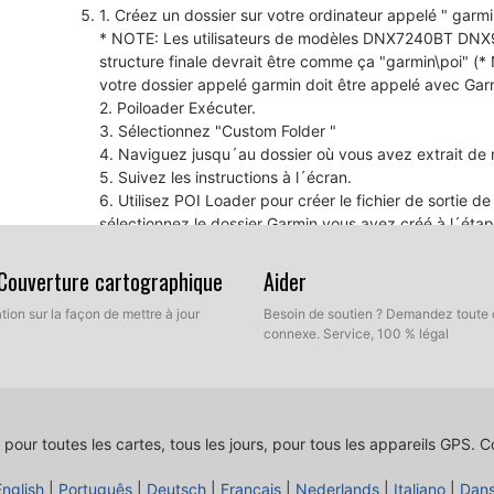
1. Créez un dossier sur votre ordinateur appelé " garmi
* NOTE: Les utilisateurs de modèles DNX7240BT DNX92
structure finale devrait être comme ça "garmin\poi" (*
votre dossier appelé garmin doit être appelé avec Garmi
2. Poiloader Exécuter.
3. Sélectionnez "Custom Folder "
4. Naviguez jusqu´au dossier où vous avez extrait de
5. Suivez les instructions à l´écran.
6. Utilisez POI Loader pour créer le fichier de sortie 
sélectionnez le dossier Garmin vous avez créé à l´étap
7. Recherchez votre dossier POI et suivez les instructio
8. Gravez le dossier contenant les fichiers dans un n
 Couverture cartographique
Aider
assurez-vous de mettre au point un CD.
tion sur la façon de mettre à jour
Besoin de soutien ? Demandez toute 
9. Insérez le CD dans l´unité de Kenwood et il sera mi
connexe. Service, 100 % légal
Pour votre information
Si vous rencontrez qu´il n´y a pas de son lorsque v
probablement que votre microprogramme de l´appareil
mis à jour.
 pour toutes les cartes, tous les jours, pour tous les appareils GPS.
Co
Kenwood Firmware Update
GPS Software Update
English
|
Português
|
Deutsch
|
Français
|
Nederlands
|
Italiano
|
Dan