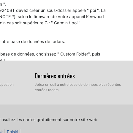
n ".
40BT devez créer un sous-dossier appelé " poi ". La
 NOTE *): selon le firmware de votre appareil Kenwood
n cas soit supérieure G.: " Garmin \ poi "
 notre base de données de radars.
de base de données, choisissez " Custom Folder", puis
e 1
ns à l´écran.
ouveau CD-R. Gravez le CD en tant que "CD de données et
Dernières entrées
question
Jetez un oeil à notre base de données plus récentes
s à jour automatiquement.
entrées radars
ous approchez d´un radar automatique, cela signifie
 et peut-être de votre logiciel de navigation doit être
nsultez les cartes gratuitement sur notre site web
sk
|
Polski
|