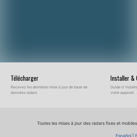
Télécharger
Installer &
Recevez les dernières mise à jour de base de
Guide d´installa
données radars
votre appareil
Toutes les mises à jour des radars fixes et mobiles
Español
|