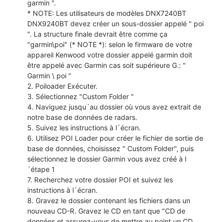
garmin ".
* NOTE: Les utilisateurs de modèles DNX7240BT
DNX9240BT devez créer un sous-dossier appelé " poi
". La structure finale devrait être comme ça
"garmin\poi" (* NOTE *): selon le firmware de votre
appareil Kenwood votre dossier appelé garmin doit
être appelé avec Garmin cas soit supérieure G.: "
Garmin \ poi "
2. Poiloader Exécuter.
3. Sélectionnez "Custom Folder "
4. Naviguez jusqu´au dossier où vous avez extrait de
notre base de données de radars.
5. Suivez les instructions à l´écran.
6. Utilisez POI Loader pour créer le fichier de sortie de
base de données, choisissez " Custom Folder", puis
sélectionnez le dossier Garmin vous avez créé à l
´étape 1
7. Recherchez votre dossier POI et suivez les
instructions à l´écran.
8. Gravez le dossier contenant les fichiers dans un
nouveau CD-R. Gravez le CD en tant que "CD de
données et assurez-vous de mettre au point un CD.