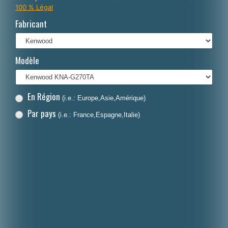
100 % Légal
Italiano
Fabricant
Polski
Nederlands
Modèle
Dansk
En Région
(i.e.: Europe,Asie,Amérique)
Par pays
(i.e.: France,Espagne,Italie)