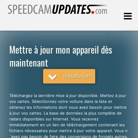
Dernière mise à jour:
10.08.2026
Mettre à jour mon appareil dès
maintenant
Clients
Installation
CHOISISSEZ VOTRE LANGUE
Français
Téléchargez la dernière mise à jour disponible. Mettez à jour
English
vos cartes. Sélectionnez votre voiture dans la liste et
obtenez les informations dont vous avez besoin pour mettre
Español
à jour vos cartes. La base de données la plus complète de
radars disponibles sur Internet. Vous recevrez
Português
immédiatement en un lien de téléchargement contenant les
fichiers nécessaires pour mettre à jour votre appareil. Vous n
Deutsch
´avez pas besoin de faire des conversions de formats autres.