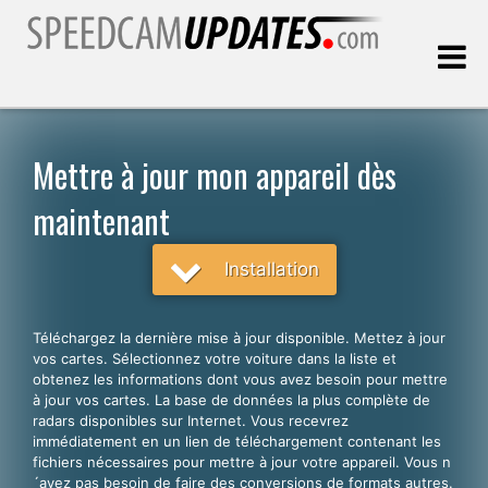
Dernière mise à jour:
09.08.2026
Mettre à jour mon appareil dès
maintenant
Clients
Installation
CHOISISSEZ VOTRE LANGUE
Français
Téléchargez la dernière mise à jour disponible. Mettez à jour
English
vos cartes. Sélectionnez votre voiture dans la liste et
obtenez les informations dont vous avez besoin pour mettre
Español
à jour vos cartes. La base de données la plus complète de
radars disponibles sur Internet. Vous recevrez
Português
immédiatement en un lien de téléchargement contenant les
fichiers nécessaires pour mettre à jour votre appareil. Vous n
Deutsch
´avez pas besoin de faire des conversions de formats autres.