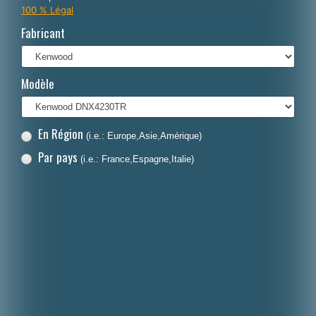
100 % Légal
Italiano
Fabricant
Polski
Nederlands
Modèle
Dansk
En Région
(i.e.: Europe,Asie,Amérique)
Par pays
(i.e.: France,Espagne,Italie)