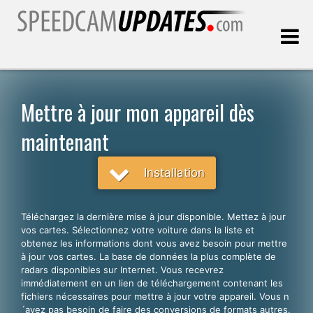
Dernière mise à jour:
07.08.2026
Mettre à jour mon appareil dès
maintenant
Clients
Installation
CHOISISSEZ VOTRE LANGUE
Français
Téléchargez la dernière mise à jour disponible. Mettez à jour
English
vos cartes. Sélectionnez votre voiture dans la liste et
obtenez les informations dont vous avez besoin pour mettre
Español
à jour vos cartes. La base de données la plus complète de
radars disponibles sur Internet. Vous recevrez
Português
immédiatement en un lien de téléchargement contenant les
fichiers nécessaires pour mettre à jour votre appareil. Vous n
Deutsch
´avez pas besoin de faire des conversions de formats autres.