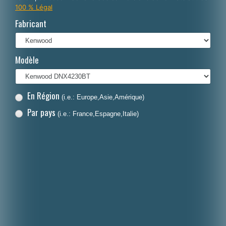
100 % Légal
Italiano
Fabricant
Polski
Nederlands
Modèle
Dansk
En Région
(i.e.: Europe,Asie,Amérique)
Par pays
(i.e.: France,Espagne,Italie)