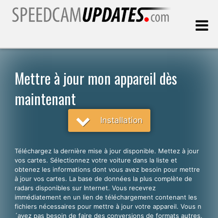
Dernière mise à jour:
08.08.2026
Mettre à jour mon appareil dès
maintenant
Clients
Installation
CHOISISSEZ VOTRE LANGUE
Français
Téléchargez la dernière mise à jour disponible. Mettez à jour
English
vos cartes. Sélectionnez votre voiture dans la liste et
obtenez les informations dont vous avez besoin pour mettre
Español
à jour vos cartes. La base de données la plus complète de
radars disponibles sur Internet. Vous recevrez
Português
immédiatement en un lien de téléchargement contenant les
fichiers nécessaires pour mettre à jour votre appareil. Vous n
Deutsch
´avez pas besoin de faire des conversions de formats autres.