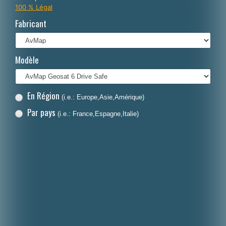
100 % Légal
Italiano
Fabricant
Polski
Nederlands
Modèle
Dansk
En Région
(i.e.: Europe,Asie,Amérique)
Par pays
(i.e.: France,Espagne,Italie)